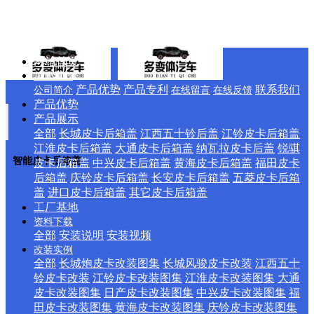
网站首页
关于我们
产品优势
产品专利
联系我们
公司简介
在线留言
在线反馈
产品优势
产品展示
全部
长城皮卡后箱盖
江西五十铃后盖
江铃皮卡后箱盖
江淮皮卡后箱盖
大通皮卡后箱盖
纳瓦拉皮卡后盖
锐骐
智能皮卡后箱盖
皮卡后箱盖
中兴皮卡后箱盖
黄海皮卡后箱盖
福田皮卡
后箱盖
庆铃皮卡后箱盖
长安皮卡后箱盖
五菱皮卡后箱
盖
进口皮卡后箱盖
其它皮卡后箱盖
工厂基地
资料下载
全部
安装说明
安装视频
改装实例
全部
长城炮皮卡改装图集
长城风骏皮卡改装
江西五十
铃皮卡改装
江铃皮卡改装图集
江淮皮卡改装图集
大通
皮卡改装图集
日产皮卡改装图集
中兴皮卡改装图集
福
田皮卡改装图集
黄海皮卡改装图集
庆铃皮卡改装图集