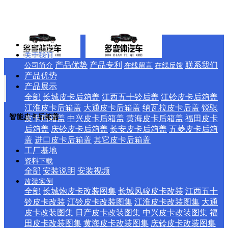
网站首页
关于我们
产品优势
产品专利
联系我们
公司简介
在线留言
在线反馈
产品优势
产品展示
全部
长城皮卡后箱盖
江西五十铃后盖
江铃皮卡后箱盖
江淮皮卡后箱盖
大通皮卡后箱盖
纳瓦拉皮卡后盖
锐骐
智能皮卡后箱盖
皮卡后箱盖
中兴皮卡后箱盖
黄海皮卡后箱盖
福田皮卡
后箱盖
庆铃皮卡后箱盖
长安皮卡后箱盖
五菱皮卡后箱
盖
进口皮卡后箱盖
其它皮卡后箱盖
工厂基地
资料下载
全部
安装说明
安装视频
改装实例
全部
长城炮皮卡改装图集
长城风骏皮卡改装
江西五十
铃皮卡改装
江铃皮卡改装图集
江淮皮卡改装图集
大通
皮卡改装图集
日产皮卡改装图集
中兴皮卡改装图集
福
田皮卡改装图集
黄海皮卡改装图集
庆铃皮卡改装图集