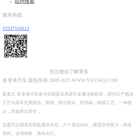
站内搜索
服务热线
15537116512
关注微信了解更多
多变体汽车 版权所有 2009-2025 WWW.YDYHQ.COM
鲨鱼王·多变体汽车皮卡后箱盖采用原车金属冷板材质，郑州日产电泳
工艺与原车完美契合、防锈、防尘防水、防异响，联锁工艺，一体锁
止，防盗保证安全，
后盖可以用原车钥匙遥控开启，六个变化动作，载货空间更大，研发
专利，全球销售，海外出口。