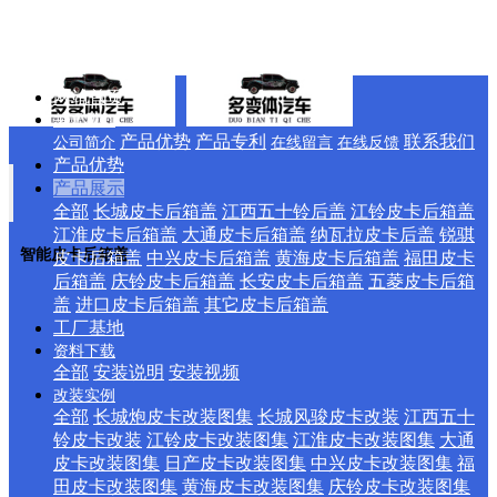
网站首页
关于我们
产品优势
产品专利
联系我们
公司简介
在线留言
在线反馈
产品优势
产品展示
全部
长城皮卡后箱盖
江西五十铃后盖
江铃皮卡后箱盖
江淮皮卡后箱盖
大通皮卡后箱盖
纳瓦拉皮卡后盖
锐骐
智能皮卡后箱盖
皮卡后箱盖
中兴皮卡后箱盖
黄海皮卡后箱盖
福田皮卡
后箱盖
庆铃皮卡后箱盖
长安皮卡后箱盖
五菱皮卡后箱
盖
进口皮卡后箱盖
其它皮卡后箱盖
工厂基地
资料下载
全部
安装说明
安装视频
改装实例
全部
长城炮皮卡改装图集
长城风骏皮卡改装
江西五十
铃皮卡改装
江铃皮卡改装图集
江淮皮卡改装图集
大通
皮卡改装图集
日产皮卡改装图集
中兴皮卡改装图集
福
田皮卡改装图集
黄海皮卡改装图集
庆铃皮卡改装图集