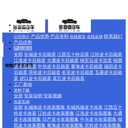
网站首页
关于我们
产品优势
产品专利
联系我们
公司简介
在线留言
在线反馈
产品优势
产品展示
全部
长城皮卡后箱盖
江西五十铃后盖
江铃皮卡后箱盖
江淮皮卡后箱盖
大通皮卡后箱盖
纳瓦拉皮卡后盖
锐骐
智能皮卡后箱盖
皮卡后箱盖
中兴皮卡后箱盖
黄海皮卡后箱盖
福田皮卡
后箱盖
庆铃皮卡后箱盖
长安皮卡后箱盖
五菱皮卡后箱
盖
进口皮卡后箱盖
其它皮卡后箱盖
工厂基地
资料下载
全部
安装说明
安装视频
改装实例
全部
长城炮皮卡改装图集
长城风骏皮卡改装
江西五十
铃皮卡改装
江铃皮卡改装图集
江淮皮卡改装图集
大通
皮卡改装图集
日产皮卡改装图集
中兴皮卡改装图集
福
田皮卡改装图集
黄海皮卡改装图集
庆铃皮卡改装图集