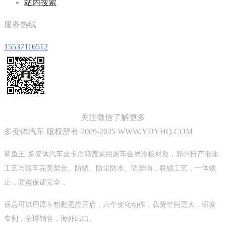
站内搜索
服务热线
15537116512
关注微信了解更多
多变体汽车 版权所有 2009-2025 WWW.YDYHQ.COM
鲨鱼王·多变体汽车皮卡后箱盖采用原车金属冷板材质，郑州日产电泳
工艺与原车完美契合、防锈、防尘防水、防异响，联锁工艺，一体锁
止，防盗保证安全，
后盖可以用原车钥匙遥控开启，六个变化动作，载货空间更大，研发
专利，全球销售，海外出口。