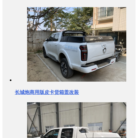
长城炮商用版皮卡货箱盖改装