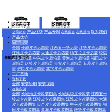
网站首页
关于我们
产品优势
产品专利
联系我们
公司简介
在线留言
在线反馈
产品优势
产品展示
全部
长城皮卡后箱盖
江西五十铃后盖
江铃皮卡后箱盖
江淮皮卡后箱盖
大通皮卡后箱盖
纳瓦拉皮卡后盖
锐骐
智能皮卡后箱盖
皮卡后箱盖
中兴皮卡后箱盖
黄海皮卡后箱盖
福田皮卡
后箱盖
庆铃皮卡后箱盖
长安皮卡后箱盖
五菱皮卡后箱
盖
进口皮卡后箱盖
其它皮卡后箱盖
工厂基地
资料下载
全部
安装说明
安装视频
改装实例
全部
长城炮皮卡改装图集
长城风骏皮卡改装
江西五十
铃皮卡改装
江铃皮卡改装图集
江淮皮卡改装图集
大通
皮卡改装图集
日产皮卡改装图集
中兴皮卡改装图集
福
田皮卡改装图集
黄海皮卡改装图集
庆铃皮卡改装图集