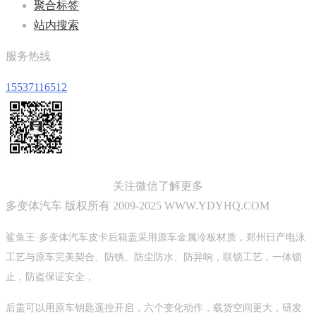
聚合标签
站内搜索
服务热线
15537116512
关注微信了解更多
多变体汽车 版权所有 2009-2025 WWW.YDYHQ.COM
鲨鱼王·多变体汽车皮卡后箱盖采用原车金属冷板材质，郑州日产电泳
工艺与原车完美契合、防锈、防尘防水、防异响，联锁工艺，一体锁
止，防盗保证安全，
后盖可以用原车钥匙遥控开启，六个变化动作，载货空间更大，研发