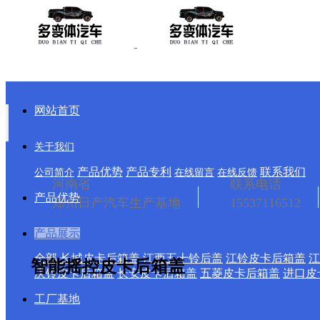
网站首页
关于我们
产品优势
产品专利
联系我们
公司简介
在线留言
在线反馈
河南省
联系电话
产品优势
郑州日产汽车生产基地
15537116512
产品展示
全部
长城皮卡后箱盖
江西五十铃后盖
江铃皮卡后箱盖
江
智能摇控皮卡后箱盖
庆铃皮卡后箱盖
长安皮卡后箱盖
五菱皮卡后箱盖
进口皮
工厂基地