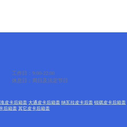
工作日：9:00-22:00
休息日：周日及法定节日
淮皮卡后箱盖
大通皮卡后箱盖
纳瓦拉皮卡后盖
锐骐皮卡后箱盖
卡后箱盖
其它皮卡后箱盖