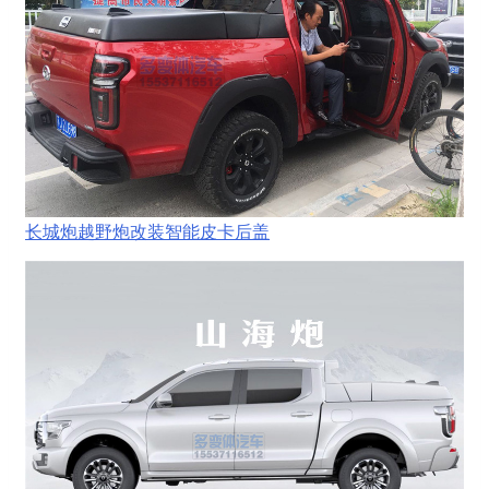
长城炮越野炮改装智能皮卡后盖