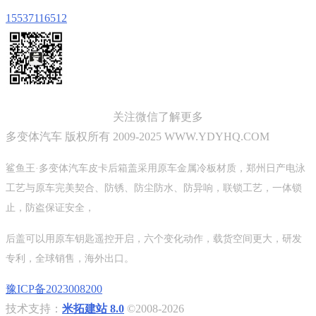
15537116512
关注微信了解更多
多变体汽车 版权所有 2009-2025 WWW.YDYHQ.COM
鲨鱼王·多变体汽车皮卡后箱盖采用原车金属冷板材质，郑州日产电泳
工艺与原车完美契合、防锈、防尘防水、防异响，联锁工艺，一体锁
止，防盗保证安全，
后盖可以用原车钥匙遥控开启，六个变化动作，载货空间更大，研发
专利，全球销售，海外出口。
豫ICP备2023008200
技术支持：
米拓建站 8.0
©2008-2026