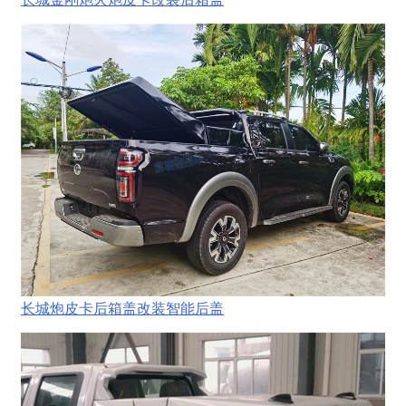
长城炮皮卡后箱盖改装智能后盖