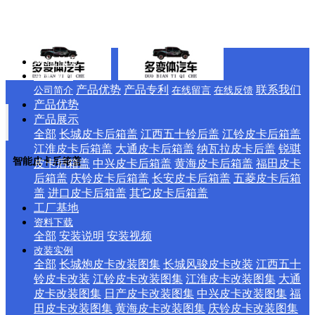
网站首页
关于我们
产品优势
产品专利
联系我们
公司简介
在线留言
在线反馈
产品优势
产品展示
全部
长城皮卡后箱盖
江西五十铃后盖
江铃皮卡后箱盖
江淮皮卡后箱盖
大通皮卡后箱盖
纳瓦拉皮卡后盖
锐骐
智能皮卡后箱盖
皮卡后箱盖
中兴皮卡后箱盖
黄海皮卡后箱盖
福田皮卡
后箱盖
庆铃皮卡后箱盖
长安皮卡后箱盖
五菱皮卡后箱
盖
进口皮卡后箱盖
其它皮卡后箱盖
工厂基地
资料下载
全部
安装说明
安装视频
改装实例
全部
长城炮皮卡改装图集
长城风骏皮卡改装
江西五十
铃皮卡改装
江铃皮卡改装图集
江淮皮卡改装图集
大通
皮卡改装图集
日产皮卡改装图集
中兴皮卡改装图集
福
田皮卡改装图集
黄海皮卡改装图集
庆铃皮卡改装图集